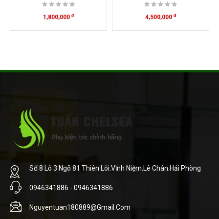
đ
đ
1,800,000
4,500,000
Số 8 Lô 3 Ngõ 81 Thiên Lôi.Vĩnh Niệm.Lê Chân.Hải Phòng
0946341886 - 0946341886
Nguyentuan180889@gmail.com