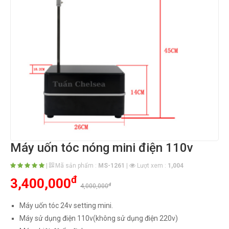
Máy uốn tóc nóng mini điện 110v
|
Mã sản phẩm :
MS-1261
|
Lượt xem :
1,004
đ
3,400,000
đ
4,000,000
Máy uốn tóc 24v setting mini.
Máy sử dụng điện 110v(không sử dụng điện 220v)