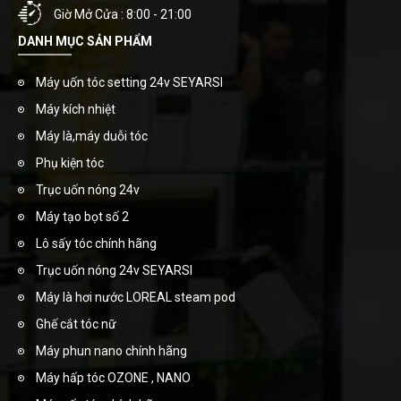
Giờ Mở Cửa : 8:00 - 21:00
DANH MỤC SẢN PHẨM
Máy uốn tóc setting 24v SEYARSI
Máy kích nhiệt
Máy là,máy duỗi tóc
Phụ kiện tóc
Trục uốn nóng 24v
Máy tạo bọt số 2
Lô sấy tóc chính hãng
Trục uốn nóng 24v SEYARSI
Máy là hơi nước LOREAL steam pod
Ghế cắt tóc nữ
Máy phun nano chính hãng
Máy hấp tóc OZONE , NANO