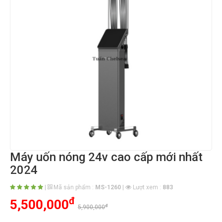
Máy uốn nóng 24v cao cấp mới nhất
2024
|
Mã sản phẩm :
MS-1260
|
Lượt xem :
883
đ
5,500,000
đ
5,900,000