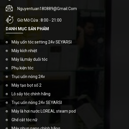
Nguyentuan180889@gmail.com
Giờ Mở Cửa : 8:00 - 21:00
DANH MỤC SẢN PHẨM
Máy uốn tóc setting 24v SEYARSI
Máy kích nhiệt
Máy là,máy duỗi tóc
Phụ kiện tóc
Trục uốn nóng 24v
Máy tạo bọt số 2
Lô sấy tóc chính hãng
Trục uốn nóng 24v SEYARSI
Máy là hơi nước LOREAL steam pod
Ghế cắt tóc nữ
Máy phun nano chính hãng