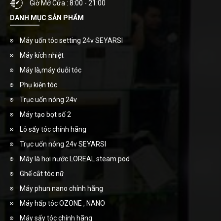
Giờ Mở Cửa : 8:00 - 21:00
DANH MỤC SẢN PHẨM
Máy uốn tóc setting 24v SEYARSI
Máy kích nhiệt
Máy là,máy duỗi tóc
Phụ kiện tóc
Trục uốn nóng 24v
Máy tạo bọt số 2
Lô sấy tóc chính hãng
Trục uốn nóng 24v SEYARSI
Máy là hơi nước LOREAL steam pod
Ghế cắt tóc nữ
Máy phun nano chính hãng
Máy hấp tóc OZONE , NANO
Máy sấy tóc chính hãng