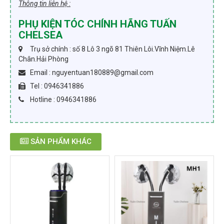
Thông tin liên hệ :
PHỤ KIỆN TÓC CHÍNH HÃNG TUẤN
CHELSEA
Trụ sở chính : số 8 Lô 3 ngõ 81 Thiên Lôi.Vĩnh Niệm.Lê
Chân.Hải Phòng
Email : nguyentuan180889@gmail.com
Tel : 0946341886
Hotline : 0946341886
SẢN PHẨM KHÁC