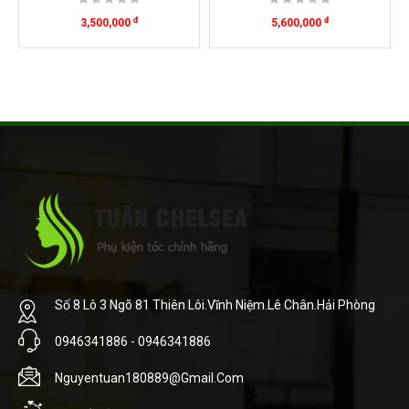
đ
đ
3,500,000
5,600,000
Số 8 Lô 3 Ngõ 81 Thiên Lôi.Vĩnh Niệm.Lê Chân.Hải Phòng
0946341886 - 0946341886
Nguyentuan180889@gmail.com