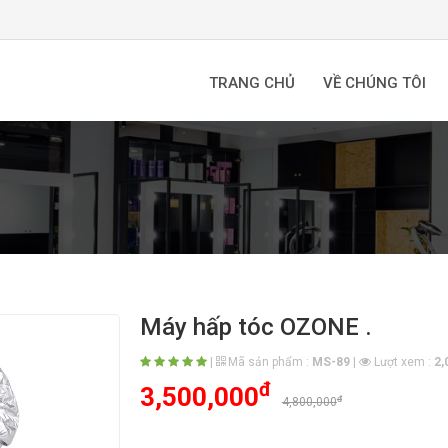
TRANG CHỦ
VỀ CHÚNG TÔI
Máy hấp tóc OZONE .
|
Mã sản phẩm :
MS-89
|
Lượt xem :
2,
đ
3,500,000
đ
4,800,000