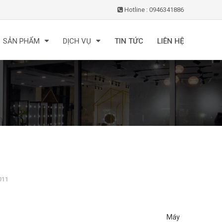
Hotline : 0946341886
SẢN PHẨM
DỊCH VỤ
TIN TỨC
LIÊN HỆ
011
Máy