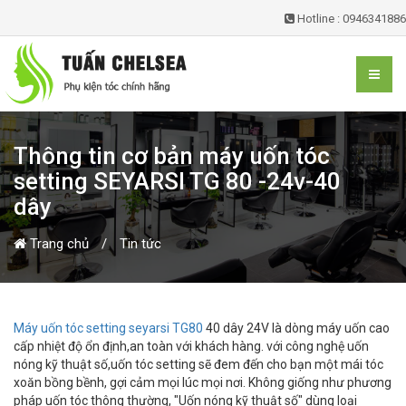
Hotline : 0946341886
Thông tin cơ bản máy uốn tóc
setting SEYARSI TG 80 -24v-40
dây
Trang chủ
Tin tức
Máy uốn tóc setting seyarsi TG80
40 dây 24V
là dòng máy uốn cao
cấp nhiệt độ ổn định,an toàn với khách hàng. với công nghệ uốn
nóng kỹ thuật số,uốn tóc setting sẽ đem đến cho bạn một mái tóc
xoăn bồng bềnh, gợi cảm mọi lúc mọi nơi. Không giống như phương
pháp uốn tóc thông thường, "Uốn nóng kỹ thuật số" dùng loại