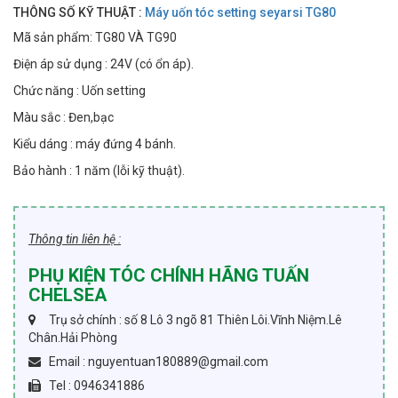
THÔNG SỐ KỸ THUẬT :
Máy uốn tóc setting seyarsi TG80
Mã sản phẩm: TG80 VÀ TG90
Điện áp sử dụng : 24V (có ổn áp).
Chức năng : Uốn setting
Màu sắc : Đen,bạc
Kiểu dáng : máy đứng 4 bánh.
Bảo hành : 1 năm (lỗi kỹ thuật).
Thông tin liên hệ :
PHỤ KIỆN TÓC CHÍNH HÃNG TUẤN
CHELSEA
Trụ sở chính : số 8 Lô 3 ngõ 81 Thiên Lôi.Vĩnh Niệm.Lê
Chân.Hải Phòng
Email : nguyentuan180889@gmail.com
Tel : 0946341886