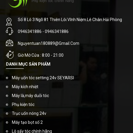
Số 8 Lô 3 Ngõ 81 Thiên Lôi.Vĩnh Niệm.Lê Chân.Hải Phòng
0946341886 - 0946341886
Nguyentuan180889@gmail.com
Giờ Mở Cửa : 8:00 - 21:00
DANH MỤC SẢN PHẨM
Máy uốn tóc setting 24v SEYARSI
Máy kích nhiệt
Máy là,máy duỗi tóc
Phụ kiện tóc
Trục uốn nóng 24v
Máy tạo bọt số 2
Lô sấy tóc chính hãng