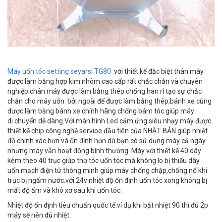
Máy uốn tóc setting seyarsi TG80
với thiết kế đặc biệt thân máy
được làm bằng hợp kim nhôm cao cấp rất chắc chắn và chuyên
nghiệp.chân máy được làm bằng thép chống han rỉ tạo sự chắc
chắn cho máy uốn
.
bởi ngoài đế được làm bằng thép,bánh xe cũng
được làm bằng bánh xe chính hãng chống bám tóc.giúp máy
di chuyển dễ dàng.Với màn hình Led cảm ứng siêu nhạy máy được
thiết kế chip công nghệ servioe đầu tiên của NHẬT BẢN giúp nhiệt
độ chính xác hơn và ổn định hơn.dù bạn có sử dụng máy cả ngày
nhưng máy vẫn hoạt động bình thường. Máy với thiết kế 40 dây
kèm theo 40 trục giúp thợ tóc uốn tóc mà không lo bị thiếu dây
uốn.mạch điện tử thông minh giúp máy chống chập,chống nổ khi
trục bị ngấm nước.với 24v nhiệt độ ổn định uốn tóc xong không bị
mất độ ẩm và khô xơ sau khi uốn tóc.
Nhiệt độ ổn định tiêu chuẩn quốc tế.ví dụ khi bật nhiệt 90 thì đủ 2p
máy sẽ nên đủ nhiệt.