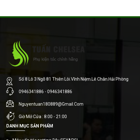
Số 8 Lô 3 Ngõ 81 Thiên Lôi.Vĩnh Niệm.Lê Chân.Hải Phòng
0946341886 - 0946341886
Nguyentuan180889@gmail.com
Giờ Mở Cửa : 8:00 - 21:00
DANH MỤC SẢN PHẨM