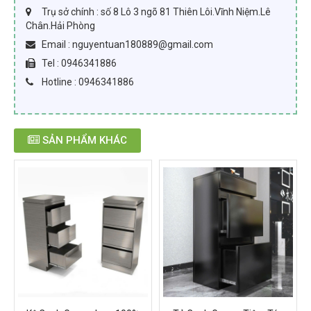
Trụ sở chính : số 8 Lô 3 ngõ 81 Thiên Lôi.Vĩnh Niệm.Lê
Chân.Hải Phòng
Email : nguyentuan180889@gmail.com
Tel : 0946341886
Hotline : 0946341886
SẢN PHẨM KHÁC