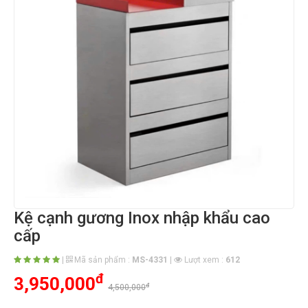
Kệ cạnh gương Inox nhập khẩu cao
cấp
|
Mã sản phẩm :
MS-4331
|
Lượt xem :
612
đ
3,950,000
đ
4,500,000