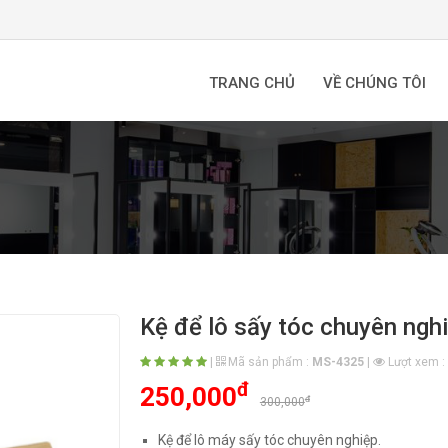
TRANG CHỦ
VỀ CHÚNG TÔI
Kệ để lô sấy tóc chuyên ngh
|
Mã sản phẩm :
MS-4325
|
Lượt xem :
đ
250,000
đ
300,000
Kệ để lô máy sấy tóc chuyên nghiệp.