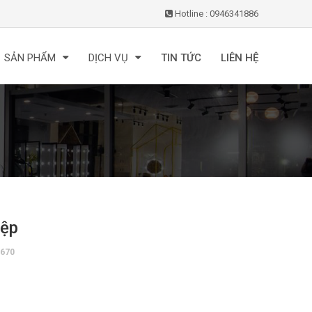
Hotline : 0946341886
SẢN PHẨM
DỊCH VỤ
TIN TỨC
LIÊN HỆ
iệp
670