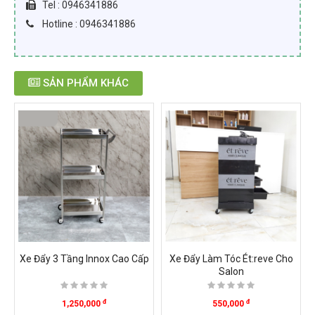
Tel : 0946341886
Hotline : 0946341886
SẢN PHẨM KHÁC
Xe Đẩy 3 Tầng Innox Cao Cấp
Xe Đẩy Làm Tóc Ét:reve Cho
Salon
đ
đ
1,250,000
550,000