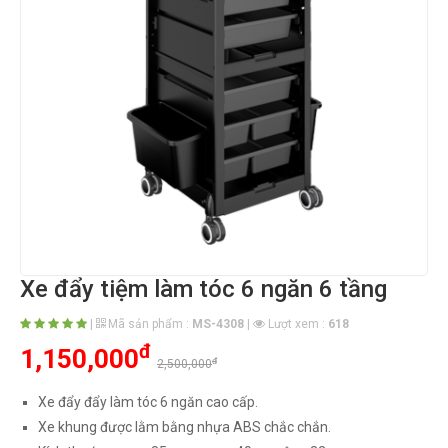
Xe đẩy tiệm làm tóc 6 ngăn 6 tầng
|
Mã sản phẩm :
MS-4308
|
Lượt xem :
618
đ
1,150,000
đ
2,500,000
Xe đẩy đẩy làm tóc 6 ngăn cao cấp.
Xe khung được lằm bằng nhựa ABS chắc chắn.