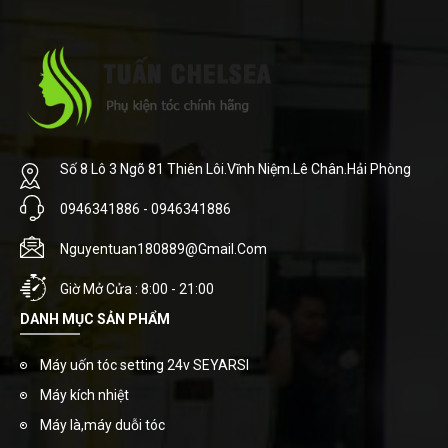
Số 8 Lô 3 Ngõ 81 Thiên Lôi.Vĩnh Niệm.Lê Chân.Hải Phòng
0946341886 - 0946341886
Nguyentuan180889@gmail.com
Giờ Mở Cửa : 8:00 - 21:00
DANH MỤC SẢN PHẨM
Máy uốn tóc setting 24v SEYARSI
Máy kích nhiệt
Máy là,máy duỗi tóc