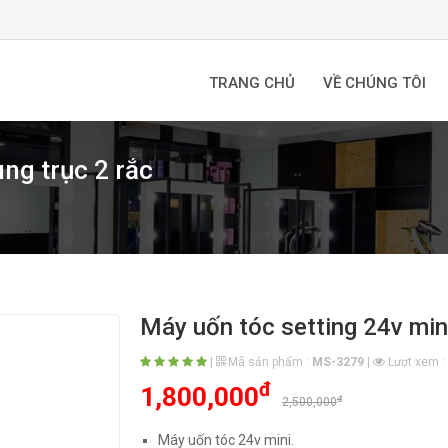
TRANG CHỦ
VỀ CHÚNG TÔI
ng trục 2 rắc
Máy uốn tóc setting 24v mini
|
Mã sản phẩm :
MS-3279
|
Lượt xem :
đ
1,800,000
đ
2,500,000
Máy uốn tóc 24v mini.