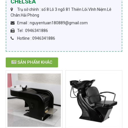
CHELSEA
Trụ sở chính : số 8 Lô 3 ngõ 81 Thiên Lôi.Vĩnh Niệm.Lê
Chân.Hải Phòng
Email : nguyentuan180889@gmail.com
Tel : 0946341886
Hotline : 0946341886
SẢN PHẨM KHÁC