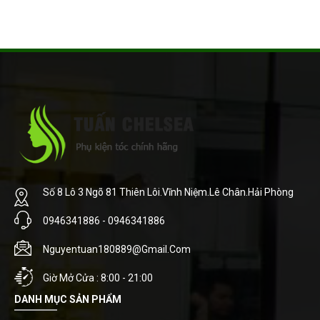
Số 8 Lô 3 Ngõ 81 Thiên Lôi.Vĩnh Niệm.Lê Chân.Hải Phòng
0946341886 - 0946341886
Nguyentuan180889@gmail.com
Giờ Mở Cửa : 8:00 - 21:00
DANH MỤC SẢN PHẨM