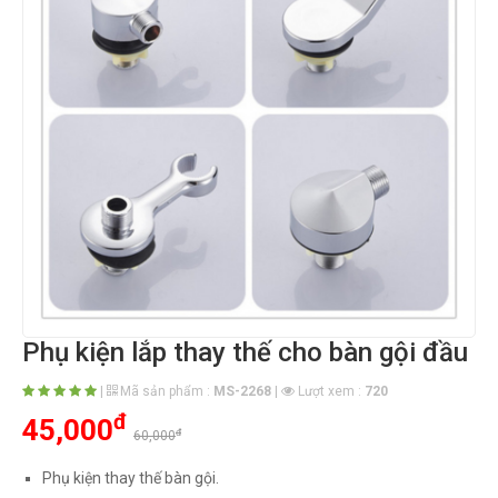
Phụ kiện lắp thay thế cho bàn gội đầu
|
Mã sản phẩm :
MS-2268
|
Lượt xem :
720
đ
45,000
đ
60,000
Phụ kiện thay thế bàn gội.