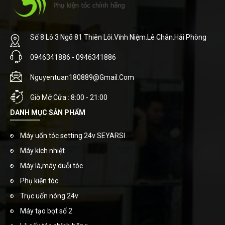
Số 8 Lô 3 Ngõ 81 Thiên Lôi.Vĩnh Niệm.Lê Chân.Hải Phòng
0946341886 - 0946341886
Nguyentuan180889@gmail.com
Giờ Mở Cửa : 8:00 - 21:00
DANH MỤC SẢN PHẨM
Máy uốn tóc setting 24v SEYARSI
Máy kích nhiệt
Máy là,máy duỗi tóc
Phụ kiện tóc
Trục uốn nóng 24v
Máy tạo bọt số 2