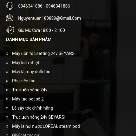
0946341886 - 0946341886
Nguyentuan180889@gmail.com
Giờ Mở Cửa : 8:00 - 21:00
DANH MỤC SẢN PHẨM
Máy uốn tóc setting 24v SEYARSI
Máy kích nhiệt
Máy là,máy duỗi tóc
Phụ kiện tóc
Trục uốn nóng 24v
Máy tạo bọt số 2
Lô sấy tóc chính hãng
Trục uốn nóng 24v SEYARSI
Máy là hơi nước LOREAL steam pod
Ghế cắt tóc nữ