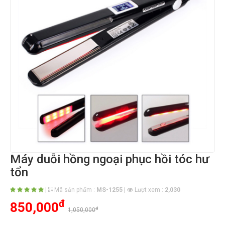
Máy duỗi hồng ngoại phục hồi tóc hư
tổn
|
Mã sản phẩm :
MS-1255
|
Lượt xem :
2,030
đ
850,000
đ
1,050,000