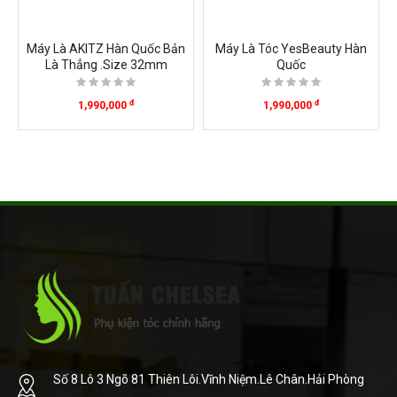
Máy Là AKITZ Hàn Quốc Bản
Máy Là Tóc YesBeauty Hàn
Là Thẳng .size 32mm
Quốc
đ
đ
1,990,000
1,990,000
Số 8 Lô 3 Ngõ 81 Thiên Lôi.Vĩnh Niệm.Lê Chân.Hải Phòng