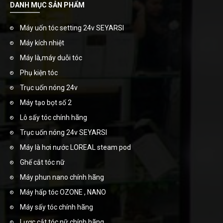
DANH MỤC SẢN PHẨM
Máy uốn tóc setting 24v SEYARSI
Máy kích nhiệt
Máy là,máy duỗi tóc
Phụ kiện tóc
Trục uốn nóng 24v
Máy tạo bọt số 2
Lô sấy tóc chính hãng
Trục uốn nóng 24v SEYARSI
Máy là hơi nước LOREAL steam pod
Ghế cắt tóc nữ
Máy phun nano chính hãng
Máy hấp tóc OZONE , NANO
Máy sấy tóc chính hãng
Lược cắt tóc nữ chính hãng