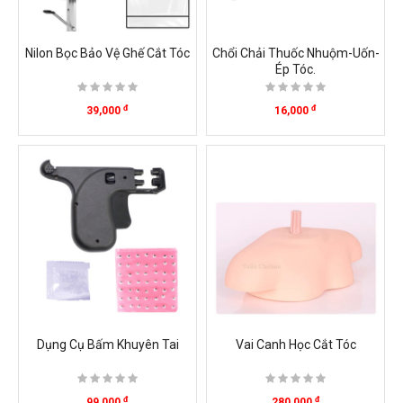
Nilon Bọc Bảo Vệ Ghế Cắt Tóc
Chổi Chải Thuốc Nhuộm-Uốn-
Ép Tóc.
đ
đ
39,000
16,000
Dụng Cụ Bấm Khuyên Tai
Vai Canh Học Cắt Tóc
đ
đ
99,000
280,000