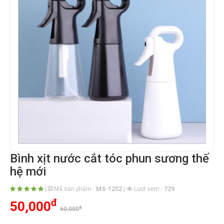
Bình xịt nước cắt tóc phun sương thế
hệ mới
|
Mã sản phẩm :
MS-1252
|
Lượt xem :
729
đ
50,000
đ
60,000