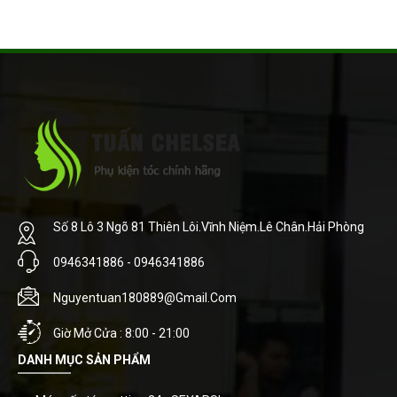
Số 8 Lô 3 Ngõ 81 Thiên Lôi.Vĩnh Niệm.Lê Chân.Hải Phòng
0946341886 - 0946341886
Nguyentuan180889@gmail.com
Giờ Mở Cửa : 8:00 - 21:00
DANH MỤC SẢN PHẨM