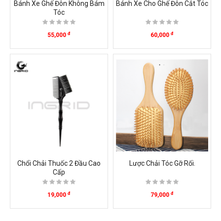
Bánh Xe Ghế Đôn Không Bám
Bánh Xe Cho Ghế Đôn Cắt Tóc
Tóc
đ
đ
55,000
60,000
Chổi Chải Thuốc 2 Đầu Cao
Lược Chải Tóc Gỡ Rối.
Cấp
đ
đ
19,000
79,000