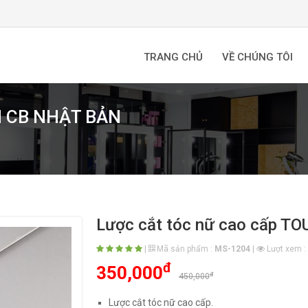
TRANG CHỦ
VỀ CHÚNG TÔI
GH CB NHẬT BẢN
Lược cắt tóc nữ cao cấp 
|
Mã sản phẩm :
MS-1204
|
Lượt xem :
đ
350,000
đ
450,000
Lược cắt tóc nữ cao cấp.