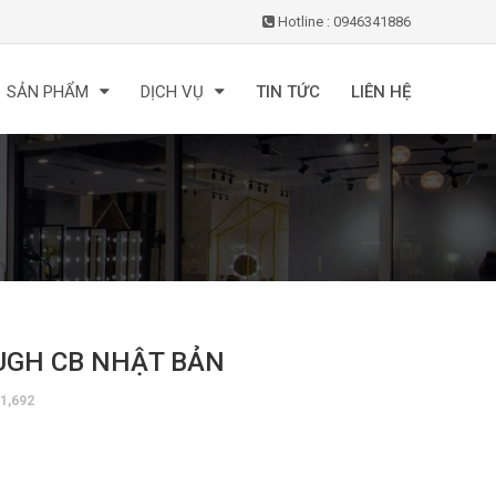
Hotline : 0946341886
SẢN PHẨM
DỊCH VỤ
TIN TỨC
LIÊN HỆ
TOUGH CB NHẬT BẢN
1,692