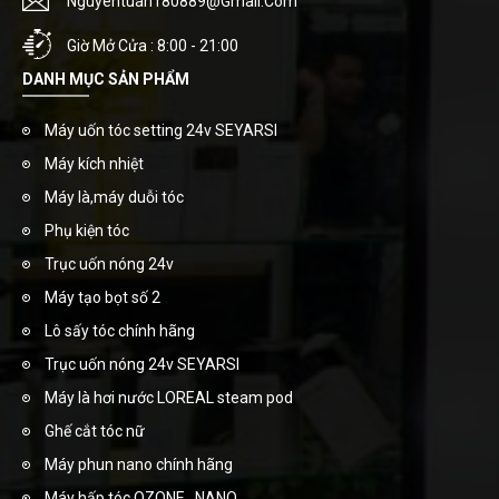
Nguyentuan180889@gmail.com
Giờ Mở Cửa : 8:00 - 21:00
DANH MỤC SẢN PHẨM
Máy uốn tóc setting 24v SEYARSI
Máy kích nhiệt
Máy là,máy duỗi tóc
Phụ kiện tóc
Trục uốn nóng 24v
Máy tạo bọt số 2
Lô sấy tóc chính hãng
Trục uốn nóng 24v SEYARSI
Máy là hơi nước LOREAL steam pod
Ghế cắt tóc nữ
Máy phun nano chính hãng
Máy hấp tóc OZONE , NANO