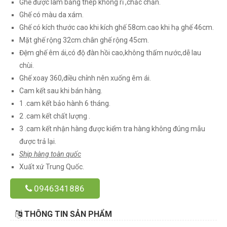
Ghế được làm bằng thép không rỉ ,chắc chắn.
Ghế có màu da xám.
Ghế có kích thước cao khi kích ghế 58cm.cao khi hạ ghế 46cm.
Mặt ghế rộng 32cm.chân ghế rộng 45cm.
Đệm ghế êm ái,có độ đàn hồi cao,không thấm nước,dễ lau
chùi.
Ghế xoay 360,điều chỉnh nên xuống êm ái.
Cam kết sau khi bán hàng.
1 .cam kết bảo hành 6 tháng.
2 .cam kết chất lượng .
3 .cam kết nhận hàng được kiểm tra hàng không đúng mẫu
được trả lại.
Ship hàng toàn quốc
Xuất xứ Trung Quốc.
0946341886
THÔNG TIN SẢN PHẨM