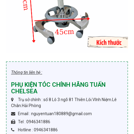
Thông tin liên hệ :
PHỤ KIỆN TÓC CHÍNH HÃNG TUẤN
CHELSEA
Trụ sở chính : số 8 Lô 3 ngõ 81 Thiên Lôi.Vĩnh Niệm.Lê
Chân.Hải Phòng
Email : nguyentuan180889@gmail.com
Tel : 0946341886
Hotline : 0946341886